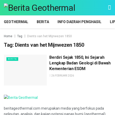
GEOTHERMAL
BERITA
INFO DAERAH PENGHASIL
LI
Home
Tag
Dients van het Mijnwezen 1850
Tag:
Dients van het Mijnwezen 1850
Berdiri Sejak 1850, Ini Sejarah
BERITA
Lengkap Badan Geologi di Bawah
Kementerian ESDM
26 FEBRUARI 2026
beritageothermal.com merupakan media yang berfokus pada
peliputan, analisis, dan kajian potensi panas bumi (geothermal)