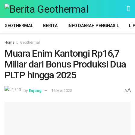
GEOTHERMAL
BERITA
INFO DAERAH PENGHASIL
LI
Home
Geothermal
Muara Enim Kantongi Rp16,7
Miliar dari Bonus Produksi Dua
PLTP hingga 2025
A
by
Enjang
16 Mei 2025
A