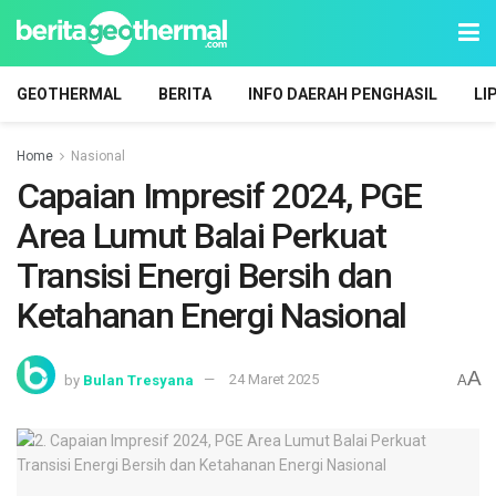
GEOTHERMAL
BERITA
INFO DAERAH PENGHASIL
LI
Home
Nasional
Capaian Impresif 2024, PGE
Area Lumut Balai Perkuat
Transisi Energi Bersih dan
Ketahanan Energi Nasional
A
by
Bulan Tresyana
24 Maret 2025
A