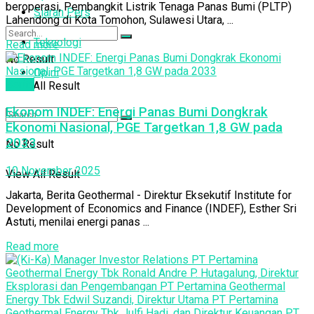
beroperasi, Pembangkit Listrik Tenaga Panas Bumi (PLTP)
Siaran Pers
Lahendong di Kota Tomohon, Sulawesi Utara, ...
Teknologi
Read more
No Result
Opini
Berita
View All Result
Ekonom INDEF: Energi Panas Bumi Dongkrak
Ekonomi Nasional, PGE Targetkan 1,8 GW pada
2033
No Result
10 November 2025
View All Result
Jakarta, Berita Geothermal - Direktur Eksekutif Institute for
Development of Economics and Finance (INDEF), Esther Sri
Astuti, menilai energi panas ...
Read more