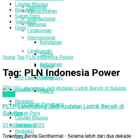
Liputan Khusus
Nasional
Regulasi
Pemerintahan
Siaran Pers
Internasional
Teknologi
Nasional
Opini
Lingkungan
Internasional
Kehutanan
Lingkungan
Satwa
Home
Tag
PLN Indonesia Power
Kehutanan
Puspa
Tag:
PLN Indonesia Power
Info Daerah Penghasil
Satwa
Liputan Khusus
Puspa
Berita
Regulasi
Info Daerah Penghasil
PLTP Lahendong Jadi Andalan Listrik Bersih di
Sulutgo
Siaran Pers
Liputan Khusus
Teknologi
20 November 2025
Regulasi
Tomohon, Berita Geothermal - Selama lebih dari dua dekade
Opini