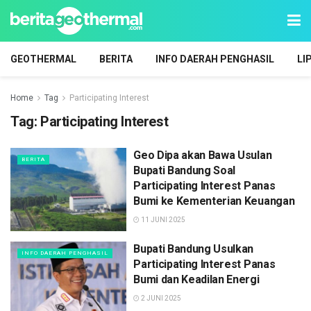
GEOTHERMAL
BERITA
INFO DAERAH PENGHASIL
LI
Home
Tag
Participating Interest
Tag:
Participating Interest
Geo Dipa akan Bawa Usulan
BERITA
Bupati Bandung Soal
Participating Interest Panas
Bumi ke Kementerian Keuangan
11 JUNI 2025
Bupati Bandung Usulkan
INFO DAERAH PENGHASIL
Participating Interest Panas
Bumi dan Keadilan Energi
2 JUNI 2025