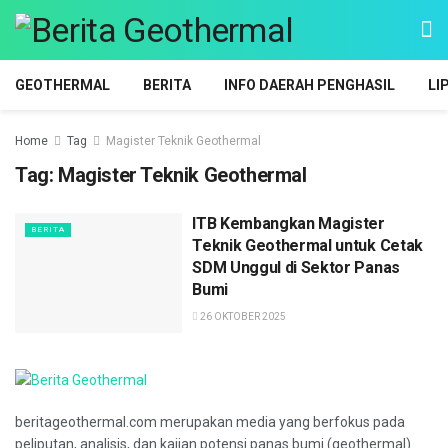
GEOTHERMAL
BERITA
INFO DAERAH PENGHASIL
LI
Home
Tag
Magister Teknik Geothermal
Tag:
Magister Teknik Geothermal
ITB Kembangkan Magister
BERITA
Teknik Geothermal untuk Cetak
SDM Unggul di Sektor Panas
Bumi
26 OKTOBER 2025
beritageothermal.com merupakan media yang berfokus pada
peliputan, analisis, dan kajian potensi panas bumi (geothermal)