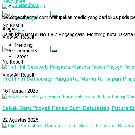
Read more
Siaran Pers
beritageothermal.com merupakan media yang berfokus pada pelip
Teknologi
No Result
Alamat:
Opini
Jalan Proklamasi No. 68 2 Pegangsaan, Menteng Kota Jakarta 
View All Result
Trending
Comments
Latest
No Result
View All Result
Profil Fifi Setiawaty Pangestu, Menantu Taipan Pra
16 Februari 2025
Babak Baru Proyek Panas Bumi Baturaden, Futura E
22 Agustus 2025