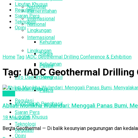
Liputan Khusus
Nasional
Regulasi
Pemerintahan
Siaran Pers
Internasional
Teknologi
Nasional
Opini
Lingkungan
Internasional
Kehutanan
Lingkungan
Satwa
Home
Tag
IADC Geothermal Drilling Conference & Exhibition
Kehutanan
Puspa
Tag:
IADC Geothermal Drilling
Info Daerah Penghasil
Satwa
Liputan Khusus
Puspa
Berita
Regulasi
Info Daerah Penghasil
Abilati Monikha Wulandari: Menggali Panas Bumi, M
Siaran Pers
Liputan Khusus
18 Mei 2025
Teknologi
Berita Geothermal — Di balik kesunyian pegunungan dan kedala
Regulasi
Opini