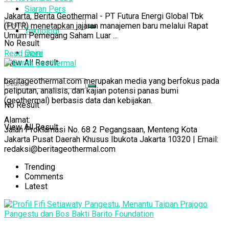
Siaran Pers
Jakarta, Berita Geothermal - PT Futura Energi Global Tbk
(FUTR) menetapkan jajaran manajemen baru melalui Rapat
Teknologi
Umum Pemegang Saham Luar ...
No Result
Opini
Read more
View All Result
beritageothermal.com merupakan media yang berfokus pada
peliputan, analisis, dan kajian potensi panas bumi
(geothermal) berbasis data dan kebijakan.
No Result
Alamat:
View All Result
Jalan Proklamasi No. 68 2 Pegangsaan, Menteng Kota
Jakarta Pusat Daerah Khusus Ibukota Jakarta 10320 | Email:
redaksi@beritageothermal.com
Trending
Comments
Latest