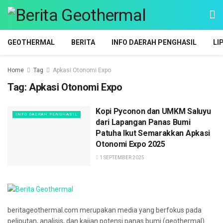
GEOTHERMAL
BERITA
INFO DAERAH PENGHASIL
LI
Home
Tag
Apkasi Otonomi Expo
Tag:
Apkasi Otonomi Expo
Kopi Pyconon dan UMKM Saluyu
INFO DAERAH PENGHASIL
dari Lapangan Panas Bumi
Patuha Ikut Semarakkan Apkasi
Otonomi Expo 2025
1 SEPTEMBER 2025
beritageothermal.com merupakan media yang berfokus pada
peliputan, analisis, dan kajian potensi panas bumi (geothermal)