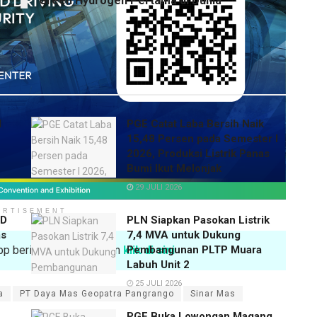
Green Hydrogen Pertama di Dunia
l
PGE Catat Laba Bersih Naik
15,48 Persen pada Semester I
2026, Produksi Listrik Panas
Bumi Ikut Melonjak
29 JULI 2026
ERTISEMENT
SD
PLN Siapkan Pasokan Listrik
as
7,4 MVA untuk Dukung
sApp beritageothermal.com
klik di sini
Pembangunan PLTP Muara
Labuh Unit 2
25 JULI 2026
a
PT Daya Mas Geopatra Pangrango
Sinar Mas
PGE Buka Lowongan Magang