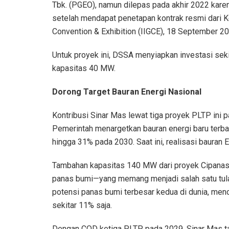
Tbk. (PGEO), namun dilepas pada akhir 2022 karen
setelah mendapat penetapan kontrak resmi dari 
Convention & Exhibition (IIGCE), 18 September 20
Untuk proyek ini, DSSA menyiapkan investasi sekit
kapasitas 40 MW.
Dorong Target Bauran Energi Nasional
Kontribusi Sinar Mas lewat tiga proyek PLTP ini pa
Pemerintah menargetkan bauran energi baru terb
hingga 31% pada 2030. Saat ini, realisasi bauran
Tambahan kapasitas 140 MW dari proyek Cipanas
panas bumi—yang memang menjadi salah satu tula
potensi panas bumi terbesar kedua di dunia, men
sekitar 11% saja.
Dengan COD ketiga PLTP pada 2029, Sinar Mas tak