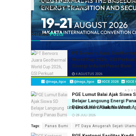
Jajaki Kerjasama Investasi dan Eksplorasi
dengan New Zealand
Related
Posts
PT Benvors Juara Geotherma
World Cup 2026, GSI Perkuat
Sinergi Industri Panas Bumi
4 AGUSTUS 2026
ADV
PGE Lumut Balai Ajak Siswa 
Belajar Langsung Energi Pan
Ikuti Berita Terkini, Eksklusif di Saluran What
Bumi di Hari Anak Nasional
28 JULI 2026
Tags:
Panas Bumi
PT Daya Anugerah Sejati Utam
PGE Kantongi Fasilitas Kredit