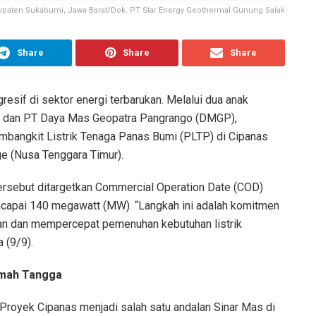
paten Sukabumi, Jawa Barat/Dok. PT Star Energy Geothermal Gunung Salak
Share
Share
Share
esif di sektor energi terbarukan. Melalui dua anak
) dan PT Daya Mas Geopatra Pangrango (DMGP),
mbangkit Listrik Tenaga Panas Bumi (PLTP) di Cipanas
ge (Nusa Tenggara Timur).
tersebut ditargetkan Commercial Operation Date (COD)
ncapai 140 megawatt (MW). “Langkah ini adalah komitmen
an dan mempercepat pemenuhan kebutuhan listrik
 (9/9).
umah Tangga
Proyek Cipanas menjadi salah satu andalan Sinar Mas di