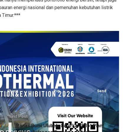
bauran energi nasional dan pemenuhan kebutuhan listrik
 Timur.***
Share
Pin
Send
Next Post
Panas Bumi Ulubelu Lahirkan Pilot Plant