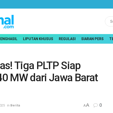
PENGHASIL
LIPUTAN KHUSUS
REGULASI
SIARAN PERS
T
as! Tiga PLTP Siap
40 MW dari Jawa Barat
A
0
025
in
Berita
A