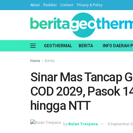
About
Redaksi
Contact
Privacy & Policy
GEOTHERMAL
BERITA
INFO DAERAH 
Home
Berita
Sinar Mas Tancap G
COD 2029, Pasok 1
hingga NTT
by
Bulan Tresyana
9 September 2