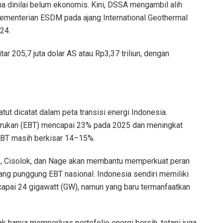
a dinilai belum ekonomis. Kini, DSSA mengambil alih
Kementerian ESDM pada ajang International Geothermal
24.
ar 205,7 juta dolar AS atau Rp3,37 triliun, dengan
tut dicatat dalam peta transisi energi Indonesia.
arukan (EBT) mencapai 23% pada 2025 dan meningkat
 EBT masih berkisar 14–15%.
, Cisolok, dan Nage akan membantu memperkuat peran
ng punggung EBT nasional. Indonesia sendiri memiliki
capai 24 gigawatt (GW), namun yang baru termanfaatkan
 hanya memperluas portofolio energi bersih, tetapi juga