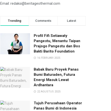
Email: redaksi@beritageothermal.com
Trending
Comments
Latest
Profil Fifi Setiawaty
Pangestu, Menantu Taipan
Prajogo Pangestu dan Bos
Bakti Barito Foundation
16 FEBRUARI 2025
Babak Baru Proyek Panas
Bumi Baturaden, Futura
Energi Masuk Lewat
Ardhantara
22 AGUSTUS 2025
Tujuh Perusahaan Operator
Panas Bumi di Indonesia