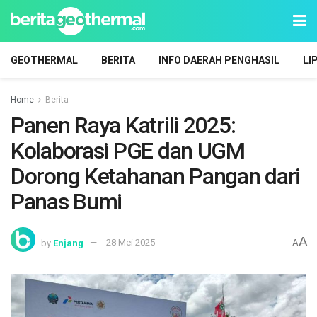
GEOTHERMAL
BERITA
INFO DAERAH PENGHASIL
LI
Home
Berita
Panen Raya Katrili 2025:
Kolaborasi PGE dan UGM
Dorong Ketahanan Pangan dari
Panas Bumi
A
by
Enjang
28 Mei 2025
A