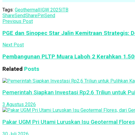
Tags:
Geothermal
IIGW 2025
ITB
Share
Send
Share
Pin
Send
Previous Post
PGE dan Sinopec Star Jalin Kemitraan Strategis: 
Next Post
Pembangunan PLTP Muara Laboh 2 Kerahkan 1.500 P
Related
Posts
Pemerintah Siapkan Investasi Rp2,6 Triliun untuk P
3 Agustus 2026
Pakar UGM Pri Utami Luruskan Isu Geotermal Flores
30 Juli 2026