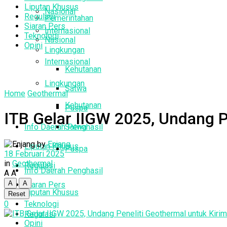
Liputan Khusus
Nasional
Regulasi
Pemerintahan
Siaran Pers
Internasional
Teknologi
Nasional
Opini
Lingkungan
Internasional
Kehutanan
Lingkungan
Satwa
Home
Geothermal
Kehutanan
Puspa
ITB Gelar IIGW 2025, Undang Pe
Info Daerah Penghasil
Satwa
by
Enjang
Liputan Khusus
Puspa
18 Februari 2025
in
Geothermal
Regulasi
Info Daerah Penghasil
A
A
A
A
Siaran Pers
Liputan Khusus
Reset
0
Teknologi
Regulasi
Opini