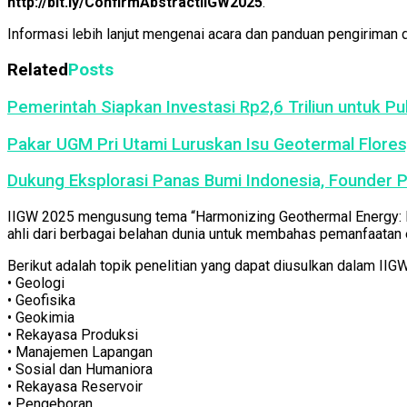
http://bit.ly/ConfirmAbstractIIGW2025
.
Informasi lebih lanjut mengenai acara dan panduan pengiriman 
Related
Posts
Pemerintah Siapkan Investasi Rp2,6 Triliun untuk P
Pakar UGM Pri Utami Luruskan Isu Geotermal Flores
Dukung Eksplorasi Panas Bumi Indonesia, Founder 
IIGW 2025 mengusung tema “Harmonizing Geothermal Energy: Bri
ahli dari berbagai belahan dunia untuk membahas pemanfaatan e
Berikut adalah topik penelitian yang dapat diusulkan dalam IIG
• Geologi
• Geofisika
• Geokimia
• Rekayasa Produksi
• Manajemen Lapangan
• Sosial dan Humaniora
• Rekayasa Reservoir
• Pengeboran