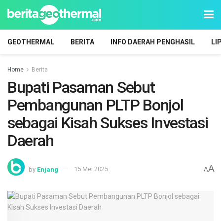
GEOTHERMAL
BERITA
INFO DAERAH PENGHASIL
LI
Home
Berita
Bupati Pasaman Sebut
Pembangunan PLTP Bonjol
sebagai Kisah Sukses Investasi
Daerah
A
by
Enjang
15 Mei 2025
A