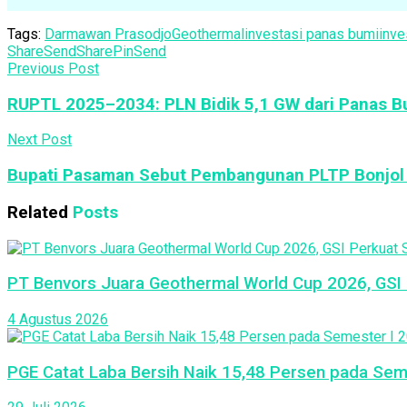
Tags:
Darmawan Prasodjo
Geothermal
investasi panas bumi
inve
Share
Send
Share
Pin
Send
Previous Post
RUPTL 2025–2034: PLN Bidik 5,1 GW dari Panas B
Next Post
Bupati Pasaman Sebut Pembangunan PLTP Bonjol s
Related
Posts
PT Benvors Juara Geothermal World Cup 2026, GSI P
4 Agustus 2026
PGE Catat Laba Bersih Naik 15,48 Persen pada Seme