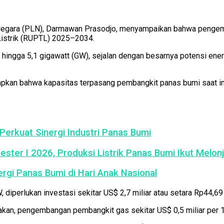
Negara (PLN), Darmawan Prasodjo, menyampaikan bahwa pengemb
Listrik (RUPTL) 2025–2034.
ingga 5,1 gigawatt (GW), sejalan dengan besarnya potensi ene
kan bahwa kapasitas terpasang pembangkit panas bumi saat ini 
.
erkuat Sinergi Industri Panas Bumi
ster I 2026, Produksi Listrik Panas Bumi Ikut Melon
rgi Panas Bumi di Hari Anak Nasional
erlukan investasi sekitar US$ 2,7 miliar atau setara Rp44,69 t
an, pengembangan pembangkit gas sekitar US$ 0,5 miliar per 1 G