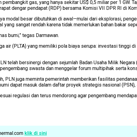
 pembangkit gas, yang hanya sekitar US$ 0,5 miliar per 1 GW. Ta
 rapat dengar pendapat (RDP) bersama Komisi VII DPR RI di Kom
inya modal besar dibutuhkan di awal—mulai dari eksplorasi, p
al yang sangat rendah karena tidak memerlukan bahan bakar sepe
panas bumi,” tegas Darmawan.
a air (PLTA) yang memiliki pola biaya serupa: investasi tinggi d
LN telah bersinergi dengan sejumlah Badan Usaha Milik Negara
n pengembang swasta dan menggelar forum multipihak serta kons
ih, PLN juga meminta pemerintah memberikan fasilitas pendan
i dapat masuk dalam daftar proyek strategis nasional (PSN), 
esuai regulasi dan terus mendorong agar pengembang mendapatk
othermal.com
klik di sini