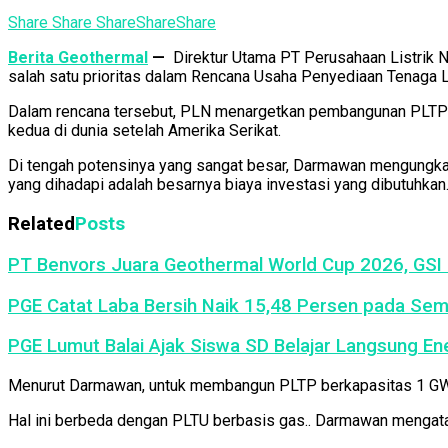
Share
Share
Share
Share
Share
Berita Geothermal
—
Direktur Utama PT Perusahaan Listrik 
salah satu prioritas dalam Rencana Usaha Penyediaan Tenaga 
Dalam rencana tersebut, PLN menargetkan pembangunan PLTP h
kedua di dunia setelah Amerika Serikat.
Di tengah potensinya yang sangat besar, Darmawan mengungkap
yang dihadapi adalah besarnya biaya investasi yang dibutuhkan
Related
Posts
PT Benvors Juara Geothermal World Cup 2026, GSI P
PGE Catat Laba Bersih Naik 15,48 Persen pada Seme
PGE Lumut Balai Ajak Siswa SD Belajar Langsung Ene
Menurut Darmawan, untuk membangun PLTP berkapasitas 1 GW, dip
Hal ini berbeda dengan PLTU berbasis gas.. Darmawan mengatak