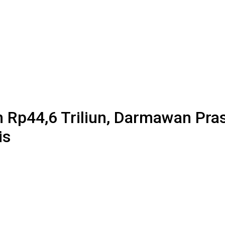
p44,6 Triliun, Darmawan Praso
is