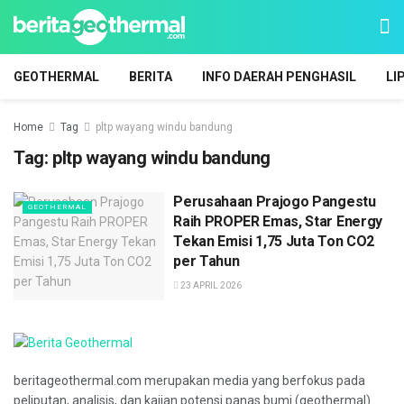
GEOTHERMAL
BERITA
INFO DAERAH PENGHASIL
LI
Home
Tag
pltp wayang windu bandung
Tag:
pltp wayang windu bandung
Perusahaan Prajogo Pangestu
GEOTHERMAL
Raih PROPER Emas, Star Energy
Tekan Emisi 1,75 Juta Ton CO2
per Tahun
23 APRIL 2026
beritageothermal.com merupakan media yang berfokus pada
peliputan, analisis, dan kajian potensi panas bumi (geothermal)