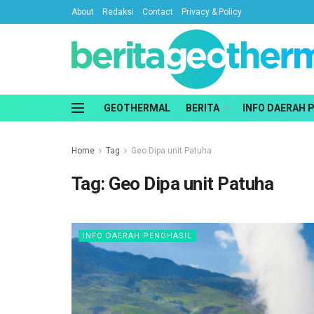
About
Redaksi
Contact
Privacy & Policy
GEOTHERMAL
BERITA
INFO DAERAH 
Home
Tag
Geo Dipa unit Patuha
Tag:
Geo Dipa unit Patuha
INFO DAERAH PENGHASIL