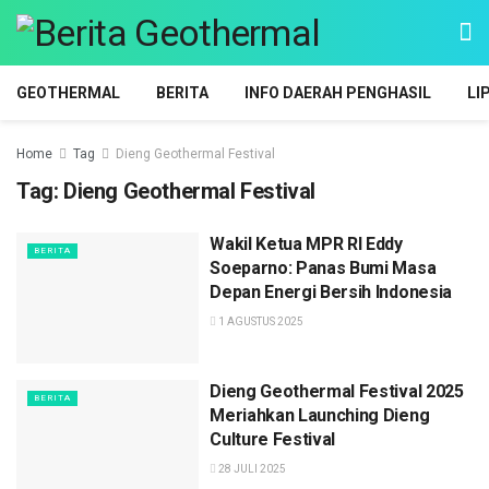
GEOTHERMAL
BERITA
INFO DAERAH PENGHASIL
LI
Home
Tag
Dieng Geothermal Festival
Tag:
Dieng Geothermal Festival
Wakil Ketua MPR RI Eddy
BERITA
Soeparno: Panas Bumi Masa
Depan Energi Bersih Indonesia
1 AGUSTUS 2025
Dieng Geothermal Festival 2025
BERITA
Meriahkan Launching Dieng
Culture Festival
28 JULI 2025