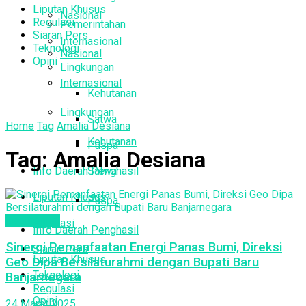
Liputan Khusus
Nasional
Regulasi
Pemerintahan
Siaran Pers
Internasional
Teknologi
Nasional
Opini
Lingkungan
Internasional
Kehutanan
Lingkungan
Satwa
Home
Tag
Amalia Desiana
Kehutanan
Puspa
Tag:
Amalia Desiana
Info Daerah Penghasil
Satwa
Liputan Khusus
Puspa
Geothermal
Regulasi
Info Daerah Penghasil
Sinergi Pemanfaatan Energi Panas Bumi, Direksi
Siaran Pers
Liputan Khusus
Geo Dipa Bersilaturahmi dengan Bupati Baru
Teknologi
Banjarnegara
Regulasi
Opini
24 Maret 2025