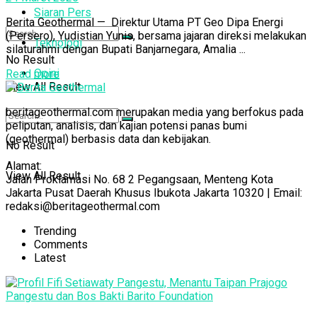
Siaran Pers
Berita Geothermal — Direktur Utama PT Geo Dipa Energi
(Persero), Yudistian Yunis, bersama jajaran direksi melakukan
Teknologi
silaturahmi dengan Bupati Banjarnegara, Amalia ...
No Result
Opini
Read more
View All Result
beritageothermal.com merupakan media yang berfokus pada
peliputan, analisis, dan kajian potensi panas bumi
(geothermal) berbasis data dan kebijakan.
No Result
Alamat:
View All Result
Jalan Proklamasi No. 68 2 Pegangsaan, Menteng Kota
Jakarta Pusat Daerah Khusus Ibukota Jakarta 10320 | Email:
redaksi@beritageothermal.com
Trending
Comments
Latest