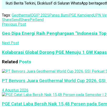
Ikuti Berita Terkini, Eksklusif di Saluran WhatsApp beritage
Tags:
Geothermal
OGIP 2025
Panas Bumi
PGE Kamojang
UPN Vet
Share
Send
Share
Pin
Send
Previous Post
Geo Dipa Energi Raih Penghargaan “Indonesia Top 
Next Post
Kolaborasi Global Dorong PGE Menuju 1 GW Kapas
Related
Posts
PT Benvors Juara Geothermal World Cup 2026, GSI P
4 Agustus 2026
PGE Catat Laba Bersih Naik 15,48 Persen pada Seme