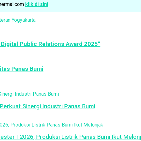
othermal.com
klik di sini
eran Yogyakarta
Digital Public Relations Award 2025”
itas Panas Bumi
erkuat Sinergi Industri Panas Bumi
ster I 2026, Produksi Listrik Panas Bumi Ikut Melon