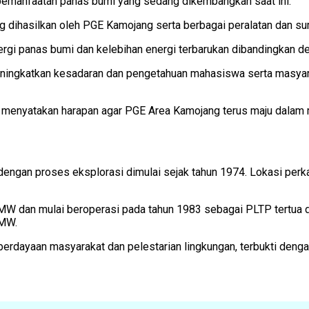
 pemanfaatan panas bumi yang sedang dikembangkan saat ini.
ng dihasilkan oleh PGE Kamojang serta berbagai peralatan dan su
rgi panas bumi dan kelebihan energi terbarukan dibandingkan de
eningkatkan kesadaran dan pengetahuan mahasiswa serta masyar
 menyatakan harapan agar PGE Area Kamojang terus maju dalam m
dengan proses eksplorasi dimulai sejak tahun 1974. Lokasi perk
W dan mulai beroperasi pada tahun 1983 sebagai PLTP tertua di I
 MW.
dayaan masyarakat dan pelestarian lingkungan, terbukti denga