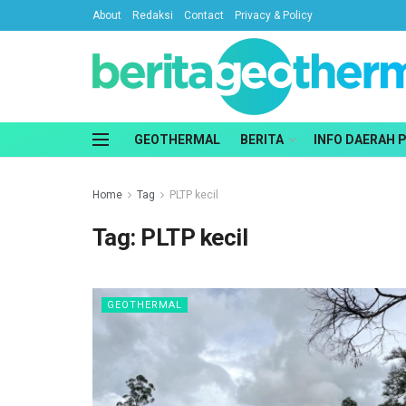
About
Redaksi
Contact
Privacy & Policy
GEOTHERMAL
BERITA
INFO DAERAH 
Home
Tag
PLTP kecil
Tag:
PLTP kecil
GEOTHERMAL