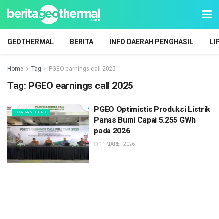
GEOTHERMAL
BERITA
INFO DAERAH PENGHASIL
LI
Home
Tag
PGEO earnings call 2025
Tag:
PGEO earnings call 2025
PGEO Optimistis Produksi Listrik
SIARAN PERS
Panas Bumi Capai 5.255 GWh
pada 2026
11 MARET 2026