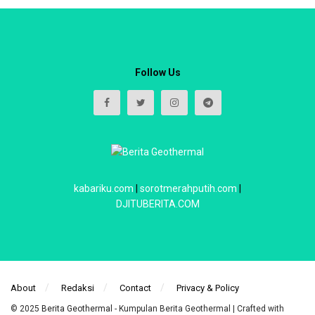
Follow Us
kabariku.com
|
sorotmerahputih.com
|
DJITUBERITA.COM
About
Redaksi
Contact
Privacy & Policy
© 2025
Berita Geothermal
- Kumpulan Berita Geothermal | Crafted with