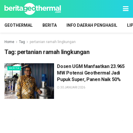
GEOTHERMAL
BERITA
INFO DAERAH PENGHASIL
LI
Home
Tag
pertanian ramah lingkungan
Tag:
pertanian ramah lingkungan
Dosen UGM Manfaatkan 23.965
BERITA
MW Potensi Geothermal Jadi
Pupuk Super, Panen Naik 50%
30 JANUARI 2026