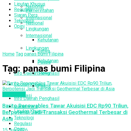
Liputan Khusus
Nasional
Regulasi
Pemerintahan
Siaran Pers
Internasional
Teknologi
Nasional
Opini
Lingkungan
Internasional
Kehutanan
Lingkungan
Satwa
Home
Tag
panas bumi Filipina
Kehutanan
Puspa
Tag:
panas bumi Filipina
Info Daerah Penghasil
Satwa
Liputan Khusus
Puspa
Geothermal
Regulasi
Info Daerah Penghasil
Barito Renewables Tawar Akuisisi EDC Rp90 Triliun,
Siaran Pers
Liputan Khusus
Berpotensi Jadi Transaksi Geothermal Terbesar di
Teknologi
Asia
Regulasi
Opini
15 Juli 2026