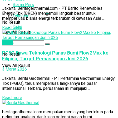
Siaran Pers
Jakarta, Beritageothermal.com - PT Barito Renewables
Energy Tbk (BREN) mengambil langkah besar untuk
Teknologi
memperluas bisnis energi terbarukan di kawasan Asia ...
No Result
Opini
Read more
View All Result
Berita
PGEO Bawa Teknologi Panas Bumi Flow2Max ke
No Result
Filipina, Target Pemasangan Juni 2026
View All Result
3 Maret 2026
Jakarta, Berita Geothermal - PT Pertamina Geothermal Energy
Tbk (PGEO), terus memperluas langkahnya ke pasar
internasional. Terbaru, perusahaan ini menjajaki ...
Read more
beritageothermal.com merupakan media yang berfokus pada
peliputan, analisis, dan kajian potensi panas bumi