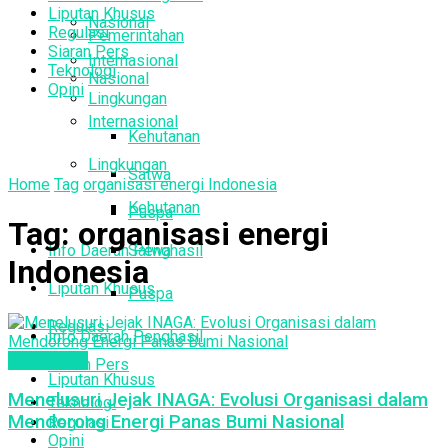
Liputan Khusus
Nasional
Regulasi
Pemerintahan
Siaran Pers
Internasional
Teknologi
Nasional
Opini
Lingkungan
Internasional
Kehutanan
Lingkungan
Satwa
Home
Tag
organisasi energi Indonesia
Kehutanan
Puspa
Tag:
organisasi energi
Info Daerah Penghasil
Satwa
Indonesia
Liputan Khusus
Puspa
Regulasi
Info Daerah Penghasil
Geothermal
Siaran Pers
Liputan Khusus
Menelusuri Jejak INAGA: Evolusi Organisasi dalam
Teknologi
Mendorong Energi Panas Bumi Nasional
Regulasi
Opini