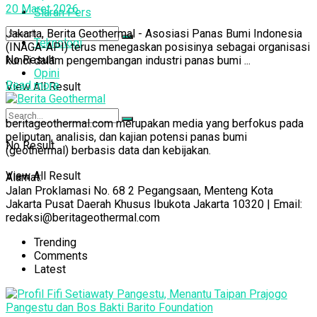
20 Maret 2026
Siaran Pers
Jakarta, Berita Geothermal - Asosiasi Panas Bumi Indonesia
Teknologi
(INAGA-API) terus menegaskan posisinya sebagai organisasi
No Result
kunci dalam pengembangan industri panas bumi ...
Opini
Read more
View All Result
beritageothermal.com merupakan media yang berfokus pada
peliputan, analisis, dan kajian potensi panas bumi
No Result
(geothermal) berbasis data dan kebijakan.
View All Result
Alamat:
Jalan Proklamasi No. 68 2 Pegangsaan, Menteng Kota
Jakarta Pusat Daerah Khusus Ibukota Jakarta 10320 | Email:
redaksi@beritageothermal.com
Trending
Comments
Latest