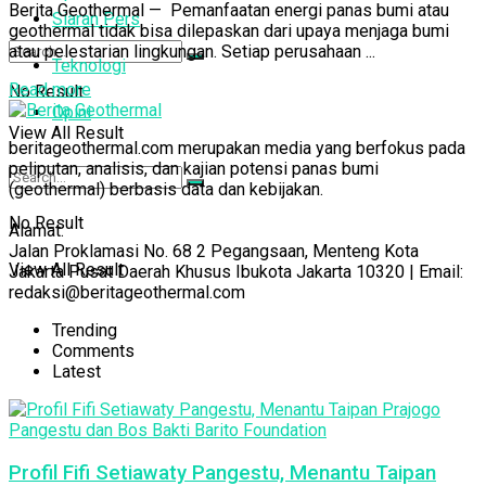
Berita Geothermal — Pemanfaatan energi panas bumi atau
Siaran Pers
geothermal tidak bisa dilepaskan dari upaya menjaga bumi
atau pelestarian lingkungan. Setiap perusahaan ...
Teknologi
Read more
No Result
Opini
View All Result
beritageothermal.com merupakan media yang berfokus pada
peliputan, analisis, dan kajian potensi panas bumi
(geothermal) berbasis data dan kebijakan.
No Result
Alamat:
Jalan Proklamasi No. 68 2 Pegangsaan, Menteng Kota
View All Result
Jakarta Pusat Daerah Khusus Ibukota Jakarta 10320 | Email:
redaksi@beritageothermal.com
Trending
Comments
Latest
Profil Fifi Setiawaty Pangestu, Menantu Taipan