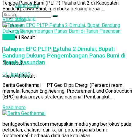
Tenaga Panas Bumi (PLTP) Patuha Unit 2 di Kabupaten
Siaran Pers
Bandung, Jawa Barat, membuka peluang besar ...
Teknologi
Read more
No Result
Opini
Berita
View All Result
Tahapan EPC PLTP Patuha 2 Dimulai, Bupati
Bandung Dukung Pengembangan Panas Bumi di
Tanah Pasundan
No Result
11 Juni 2025
View All Result
Berita Geothermal — PT Geo Dipa Energi (Persero) resmi
memulai tahapan Engineering, Procurement, and Construction
(EPC) untuk proyek strategis nasional Pembangkit ...
Read more
beritageothermal.com merupakan media yang berfokus pada
peliputan, analisis, dan kajian potensi panas bumi
(geothermal) berbasis data dan kebijakan.