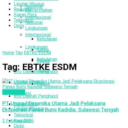
Liputan Khusus
Nasional
Regulasi
Pemerintahan
Siaran Pers
Internasional
Teknologi
Nasional
Opini
Lingkungan
Internasional
Kehutanan
Lingkungan
Satwa
Home
Tag
EBTKE ESDM
Kehutanan
Puspa
Tag:
EBTKE ESDM
Info Daerah Penghasil
Satwa
Liputan Khusus
Puspa
Geothermal
Regulasi
Info Daerah Penghasil
PT Unggul Dinamika Utama Jadi Pelaksana
Siaran Pers
Liputan Khusus
Eksplorasi Panas Bumi Kadidia, Sulawesi Tengah
Teknologi
Regulasi
3 Februari 2026
Opini