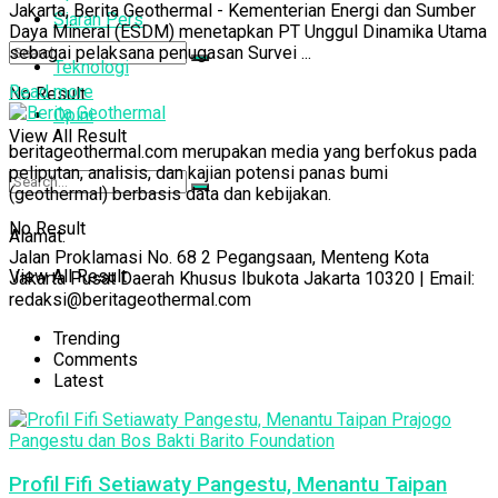
Jakarta, Berita Geothermal - Kementerian Energi dan Sumber
Siaran Pers
Daya Mineral (ESDM) menetapkan PT Unggul Dinamika Utama
sebagai pelaksana penugasan Survei ...
Teknologi
Read more
No Result
Opini
View All Result
beritageothermal.com merupakan media yang berfokus pada
peliputan, analisis, dan kajian potensi panas bumi
(geothermal) berbasis data dan kebijakan.
No Result
Alamat:
Jalan Proklamasi No. 68 2 Pegangsaan, Menteng Kota
View All Result
Jakarta Pusat Daerah Khusus Ibukota Jakarta 10320 | Email:
redaksi@beritageothermal.com
Trending
Comments
Latest
Profil Fifi Setiawaty Pangestu, Menantu Taipan