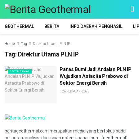
GEOTHERMAL
BERITA
INFO DAERAH PENGHASIL
LI
Home
Tag
Direktur Utama PLN IP
Tag:
Direktur Utama PLN IP
Panas Bumi Jadi Andalan PLN IP
GEOTHERMAL
Wujudkan Astacita Prabowo di
Sektor Energi Bersih
26 FEBRUARI 2025
beritageothermal.com merupakan media yang berfokus pada
peliputan, analisis, dan kajian potensi panas bumi (geothermal)