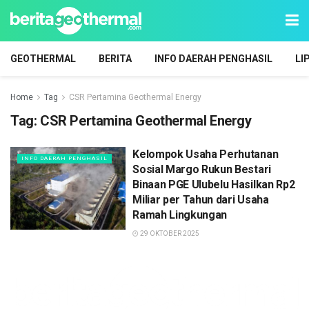
GEOTHERMAL
BERITA
INFO DAERAH PENGHASIL
LI
Home
Tag
CSR Pertamina Geothermal Energy
Tag:
CSR Pertamina Geothermal Energy
Kelompok Usaha Perhutanan
INFO DAERAH PENGHASIL
Sosial Margo Rukun Bestari
Binaan PGE Ulubelu Hasilkan Rp2
Miliar per Tahun dari Usaha
Ramah Lingkungan
29 OKTOBER 2025