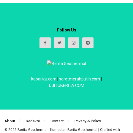
Follow Us
kabariku.com
|
sorotmerahputih.com
|
DJITUBERITA.COM
About
Redaksi
Contact
Privacy & Policy
© 2025
Berita Geothermal
- Kumpulan Berita Geothermal | Crafted with