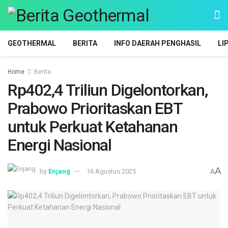
GEOTHERMAL
BERITA
INFO DAERAH PENGHASIL
LI
Home
Berita
Rp402,4 Triliun Digelontorkan,
Prabowo Prioritaskan EBT
untuk Perkuat Ketahanan
Energi Nasional
A
by
Enjang
16 Agustus 2025
A