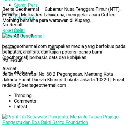
Siaran Pers
Berita Geothermal — Gubernur Nusa Tenggara Timur (NTT),
Emanuel Melkiades Laka Lena, menggelar acara Coffee
Teknologi
Morning bersama para wartawan di Kupang, ...
No Result
Opini
Read more
View All Result
beritageothermal.com merupakan media yang berfokus pada
peliputan, analisis, dan kajian potensi panas bumi
(geothermal) berbasis data dan kebijakan.
No Result
Alamat:
View All Result
Jalan Proklamasi No. 68 2 Pegangsaan, Menteng Kota
Jakarta Pusat Daerah Khusus Ibukota Jakarta 10320 | Email:
redaksi@beritageothermal.com
Trending
Comments
Latest