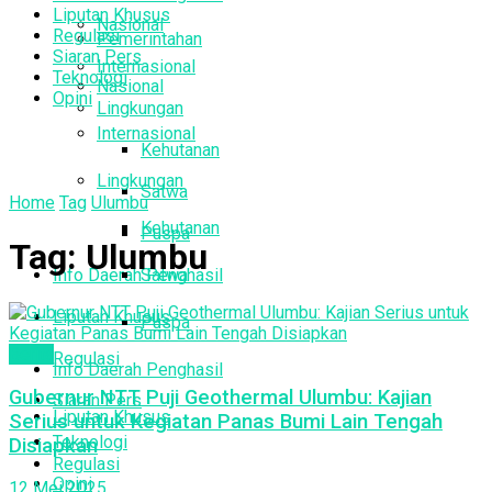
Liputan Khusus
Nasional
Regulasi
Pemerintahan
Siaran Pers
Internasional
Teknologi
Nasional
Opini
Lingkungan
Internasional
Kehutanan
Lingkungan
Satwa
Home
Tag
Ulumbu
Kehutanan
Puspa
Tag:
Ulumbu
Info Daerah Penghasil
Satwa
Liputan Khusus
Puspa
Berita
Regulasi
Info Daerah Penghasil
Gubernur NTT Puji Geothermal Ulumbu: Kajian
Siaran Pers
Liputan Khusus
Serius untuk Kegiatan Panas Bumi Lain Tengah
Teknologi
Disiapkan
Regulasi
Opini
12 Mei 2025