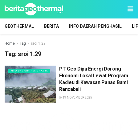
GEOTHERMAL
BERITA
INFO DAERAH PENGHASIL
LI
Home
Tag
sroi 1.29
Tag:
sroi 1.29
PT Geo Dipa Energi Dorong
INFO DAERAH PENGHASIL
Ekonomi Lokal Lewat Program
Kadieu di Kawasan Panas Bumi
Rancabali
19 NOVEMBER 2025