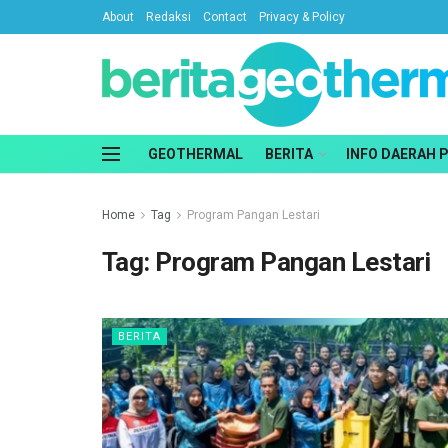
About
Redaksi
Contact
Privacy & Policy
GEOTHERMAL
BERITA
INFO DAERAH 
Home
Tag
Program Pangan Lestari
Tag:
Program Pangan Lestari
BERITA