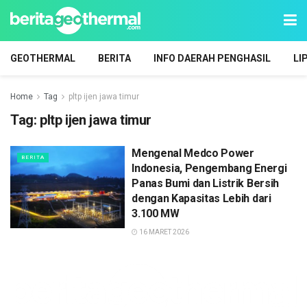
GEOTHERMAL
BERITA
INFO DAERAH PENGHASIL
LI
Home
Tag
pltp ijen jawa timur
Tag:
pltp ijen jawa timur
Mengenal Medco Power
BERITA
Indonesia, Pengembang Energi
Panas Bumi dan Listrik Bersih
dengan Kapasitas Lebih dari
3.100 MW
16 MARET 2026