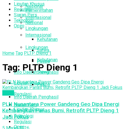
Liputan Khusus
Nasional
Regulasi
Pemerintahan
Siaran Pers
Internasional
Teknologi
Nasional
Opini
Lingkungan
Internasional
Kehutanan
Lingkungan
Satwa
Home
Tag
PLTP Dieng 1
Kehutanan
Puspa
Tag:
PLTP Dieng 1
Info Daerah Penghasil
Satwa
Liputan Khusus
Puspa
Berita
Regulasi
Info Daerah Penghasil
PLN Nusantara Power Gandeng Geo Dipa Energi
Siaran Pers
Liputan Khusus
Kembangkan Panas Bumi, Retrofit PLTP Dieng 1
Teknologi
Jadi Fokus
Regulasi
Opini
5 Maret 2026