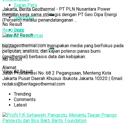
Siaran Pers
Jakarta, Berita Geothermal - PT PLN Nusantara Power
menjalin kerja sama strategis dengan PT Geo Dipa Energi
Teknologi
(Persero) melalui penandatanganan ...
No Result
Opini
Read more
View All Result
beritageothermal.com merupakan media yang berfokus pada
peliputan, analisis, dan kajian potensi panas bumi
(geothermal) berbasis data dan kebijakan.
No Result
Alamat:
View All Result
Jalan Proklamasi No. 68 2 Pegangsaan, Menteng Kota
Jakarta Pusat Daerah Khusus Ibukota Jakarta 10320 | Email:
redaksi@beritageothermal.com
Trending
Comments
Latest