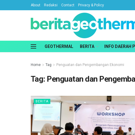
About
Redaksi
Contact
Privacy & Policy
GEOTHERMAL
BERITA
INFO DAERAH 
Home
Tag
Penguatan dan Pengembangan Ekonomi
Tag:
Penguatan dan Pengemb
BERITA