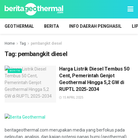
GEOTHERMAL
BERITA
INFO DAERAH PENGHASIL
LI
Home
Tag
pembangkit diesel
Tag:
pembangkit diesel
Harga Listrik Diesel Tembus 50
BERITA
Cent, Pemerintah Genjot
Geothermal Hingga 5,2 GW di
RUPTL 2025-2034
15 APRIL 2025
beritageothermal.com merupakan media yang berfokus pada
peliputan, analisis, dan kajian potensi panas bumi (geothermal)