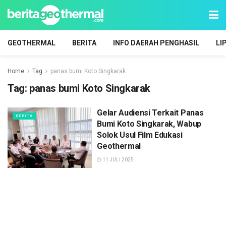
GEOTHERMAL
BERITA
INFO DAERAH PENGHASIL
LI
Home
Tag
panas bumi Koto Singkarak
Tag:
panas bumi Koto Singkarak
Gelar Audiensi Terkait Panas
BERITA
Bumi Koto Singkarak, Wabup
Solok Usul Film Edukasi
Geothermal
11 JULI 2025