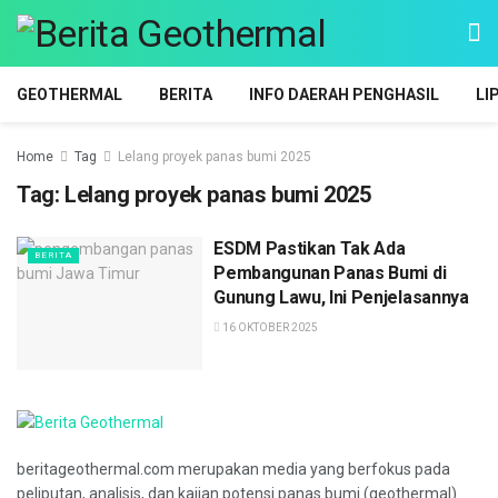
GEOTHERMAL
BERITA
INFO DAERAH PENGHASIL
LI
Home
Tag
Lelang proyek panas bumi 2025
Tag:
Lelang proyek panas bumi 2025
ESDM Pastikan Tak Ada
BERITA
Pembangunan Panas Bumi di
Gunung Lawu, Ini Penjelasannya
16 OKTOBER 2025
beritageothermal.com merupakan media yang berfokus pada
peliputan, analisis, dan kajian potensi panas bumi (geothermal)