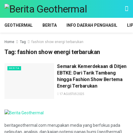
GEOTHERMAL
BERITA
INFO DAERAH PENGHASIL
LI
Home
Tag
fashion show energi terbarukan
Tag:
fashion show energi terbarukan
Semarak Kemerdekaan di Ditjen
BERITA
EBTKE: Dari Tarik Tambang
hingga Fashion Show Bertema
Energi Terbarukan
17 AGUSTUS 2025
beritageothermal.com merupakan media yang berfokus pada
peliputan, analisis, dan kajian potensi panas bumi (geothermal)