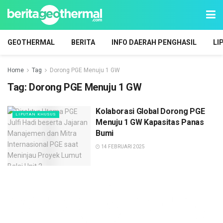
GEOTHERMAL
BERITA
INFO DAERAH PENGHASIL
LI
Home
Tag
Dorong PGE Menuju 1 GW
Tag:
Dorong PGE Menuju 1 GW
Kolaborasi Global Dorong PGE
LIPUTAN KHUSUS
Menuju 1 GW Kapasitas Panas
Bumi
14 FEBRUARI 2025