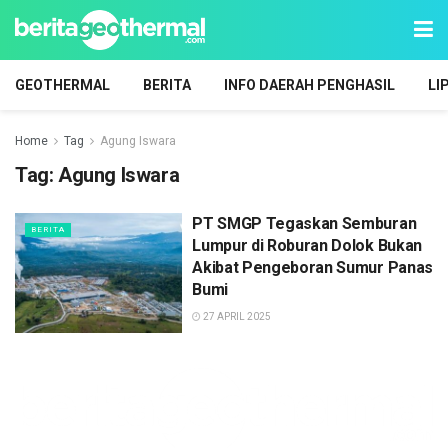
GEOTHERMAL
BERITA
INFO DAERAH PENGHASIL
LI
Home
Tag
Agung Iswara
Tag:
Agung Iswara
PT SMGP Tegaskan Semburan
BERITA
Lumpur di Roburan Dolok Bukan
Akibat Pengeboran Sumur Panas
Bumi
27 APRIL 2025