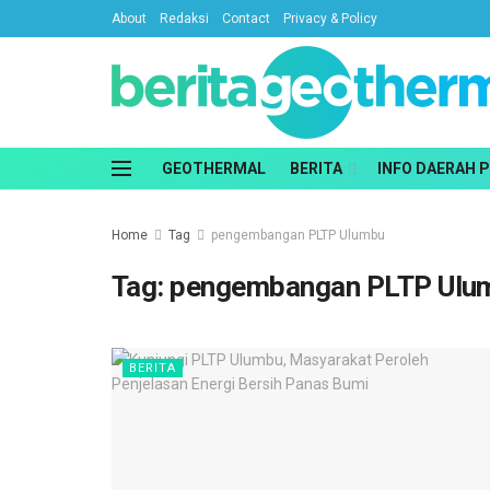
About
Redaksi
Contact
Privacy & Policy
GEOTHERMAL
BERITA
INFO DAERAH 
Home
Tag
pengembangan PLTP Ulumbu
Tag:
pengembangan PLTP Ulu
BERITA