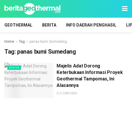
GEOTHERMAL
BERITA
INFO DAERAH PENGHASIL
LI
Home
Tag
panas bumi Sumedang
Tag:
panas bumi Sumedang
Majelis Adat Dorong
BERITA
Keterbukaan Informasi Proyek
Geothermal Tampomas, Ini
Alasannya
2 JUNI 2026