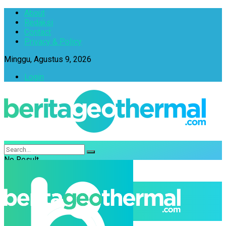
About
Redaksi
Contact
Privacy & Policy
Minggu, Agustus 9, 2026
Login
No Result
View All Result
Geothermal
Berita
Info Daerah Penghasil