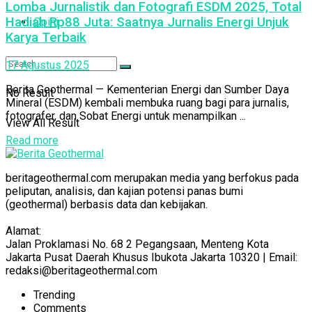
Lomba Jurnalistik dan Fotografi ESDM 2025, Total
Hadiah Rp88 Juta: Saatnya Jurnalis Energi Unjuk
Opini
Karya Terbaik
17 Agustus 2025
Berita Geothermal — Kementerian Energi dan Sumber Daya
No Result
Mineral (ESDM) kembali membuka ruang bagi para jurnalis,
fotografer, dan Sobat Energi untuk menampilkan ...
View All Result
Read more
beritageothermal.com merupakan media yang berfokus pada
peliputan, analisis, dan kajian potensi panas bumi
(geothermal) berbasis data dan kebijakan.
Alamat:
Jalan Proklamasi No. 68 2 Pegangsaan, Menteng Kota
Jakarta Pusat Daerah Khusus Ibukota Jakarta 10320 | Email:
redaksi@beritageothermal.com
Trending
Comments