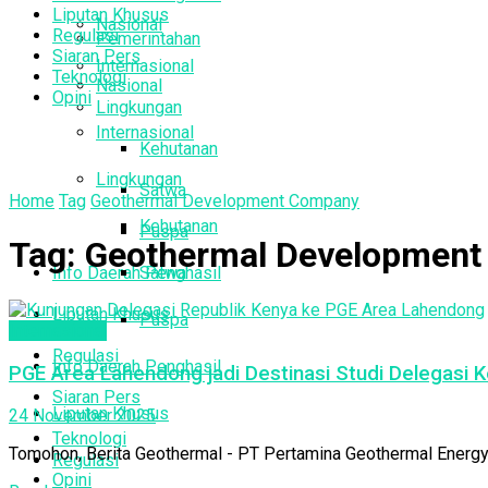
Liputan Khusus
Nasional
Regulasi
Pemerintahan
Siaran Pers
Internasional
Teknologi
Nasional
Opini
Lingkungan
Internasional
Kehutanan
Lingkungan
Satwa
Home
Tag
Geothermal Development Company
Kehutanan
Puspa
Tag:
Geothermal Developmen
Info Daerah Penghasil
Satwa
Liputan Khusus
Puspa
Internasional
Regulasi
Info Daerah Penghasil
PGE Area Lahendong jadi Destinasi Studi Delegas
Siaran Pers
Liputan Khusus
24 November 2025
Teknologi
Tomohon, Berita Geothermal - PT Pertamina Geothermal Energy
Regulasi
Opini