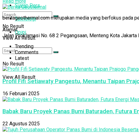
Read more
Siaran Pers
beritageothermal.com merupakan media yang berfokus pada pelip
Teknologi
No Result
Alamat:
Opini
Jalan Proklamasi No. 68 2 Pegangsaan, Menteng Kota Jakarta 
View All Result
Trending
Comments
Latest
No Result
View All Result
Profil Fifi Setiawaty Pangestu, Menantu Taipan Pra
16 Februari 2025
Babak Baru Proyek Panas Bumi Baturaden, Futura E
22 Agustus 2025