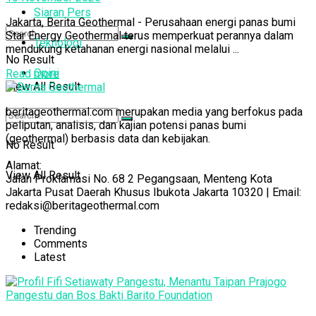
Siaran Pers
Jakarta, Berita Geothermal - Perusahaan energi panas bumi
Star Energy Geothermal terus memperkuat perannya dalam
Teknologi
mendukung ketahanan energi nasional melalui ...
No Result
Opini
Read more
View All Result
beritageothermal.com merupakan media yang berfokus pada
peliputan, analisis, dan kajian potensi panas bumi
(geothermal) berbasis data dan kebijakan.
No Result
Alamat:
View All Result
Jalan Proklamasi No. 68 2 Pegangsaan, Menteng Kota
Jakarta Pusat Daerah Khusus Ibukota Jakarta 10320 | Email:
redaksi@beritageothermal.com
Trending
Comments
Latest