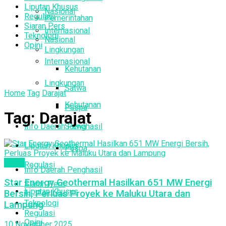
Liputan Khusus
Nasional
Regulasi
Pemerintahan
Siaran Pers
Internasional
Teknologi
Nasional
Opini
Lingkungan
Internasional
Kehutanan
Lingkungan
Satwa
Home
Tag
Darajat
Kehutanan
Puspa
Tag:
Darajat
Info Daerah Penghasil
Satwa
Liputan Khusus
Puspa
Berita
Regulasi
Info Daerah Penghasil
Star Energy Geothermal Hasilkan 651 MW Energi
Siaran Pers
Liputan Khusus
Bersih, Perluas Proyek ke Maluku Utara dan
Teknologi
Lampung
Regulasi
Opini
10 November 2025